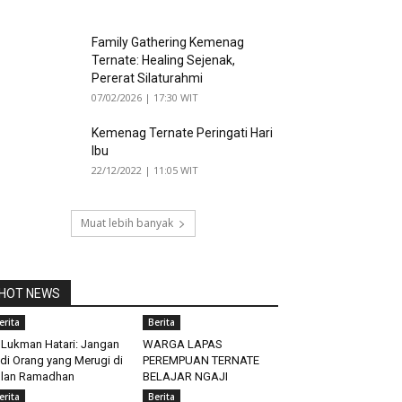
Family Gathering Kemenag
Ternate: Healing Sejenak,
Pererat Silaturahmi
07/02/2026 | 17:30 WIT
Kemenag Ternate Peringati Hari
Ibu
22/12/2022 | 11:05 WIT
Muat lebih banyak
HOT NEWS
erita
Berita
 Lukman Hatari: Jangan
WARGA LAPAS
di Orang yang Merugi di
PEREMPUAN TERNATE
lan Ramadhan
BELAJAR NGAJI
erita
Berita