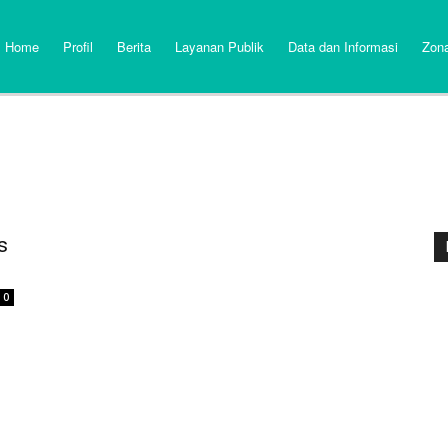
Home
Profil
Berita
Layanan Publik
Data dan Informasi
Zona
s
0