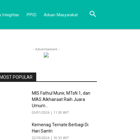
 Integritas
PPID
Aduan Masyarakat
- Advertisement -
MOST POPULAR
MIS Fathul Munir, MTsN 1, dan
MAS Alkhairaat Raih Juara
Umum...
03/01/2026 | 11:30 WIT
Kemenag Ternate Berbagi Di
Hari Santri
22/10/2024 | 10:33 WIT