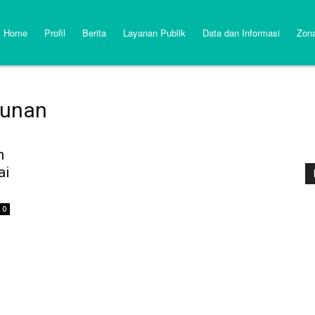
Home
Profil
Berita
Layanan Publik
Data dan Informasi
Zona
kunan
n
ai
0