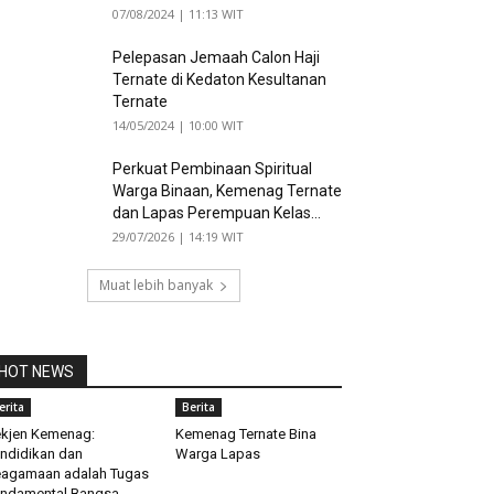
07/08/2024 | 11:13 WIT
Pelepasan Jemaah Calon Haji
Ternate di Kedaton Kesultanan
Ternate
14/05/2024 | 10:00 WIT
Perkuat Pembinaan Spiritual
Warga Binaan, Kemenag Ternate
dan Lapas Perempuan Kelas...
29/07/2026 | 14:19 WIT
Muat lebih banyak
HOT NEWS
erita
Berita
kjen Kemenag:
Kemenag Ternate Bina
ndidikan dan
Warga Lapas
agamaan adalah Tugas
ndamental Bangsa