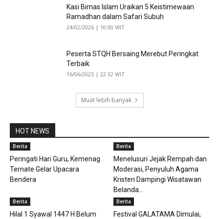
Kasi Bimas Islam Uraikan 5 Keistimewaan
Ramadhan dalam Safari Subuh
24/02/2026 | 10:00 WIT
Peserta STQH Bersaing Merebut Peringkat
Terbaik
16/06/2025 | 22:32 WIT
Muat lebih banyak
HOT NEWS
Berita
Berita
Peringati Hari Guru, Kemenag
Menelusuri Jejak Rempah dan
Ternate Gelar Upacara
Moderasi, Penyuluh Agama
Bendera
Kristen Dampingi Wisatawan
Belanda...
Berita
Berita
Hilal 1 Syawal 1447 H Belum
Festival GALATAMA Dimulai,