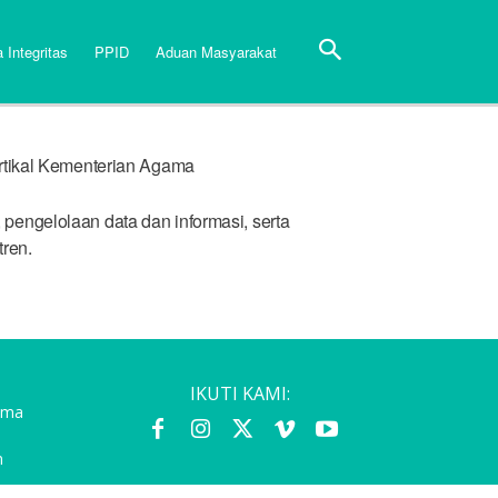
 Integritas
PPID
Aduan Masyarakat
rtikal Kementerian Agama
engelolaan data dan informasi, serta
ren.
IKUTI KAMI:
gama
m