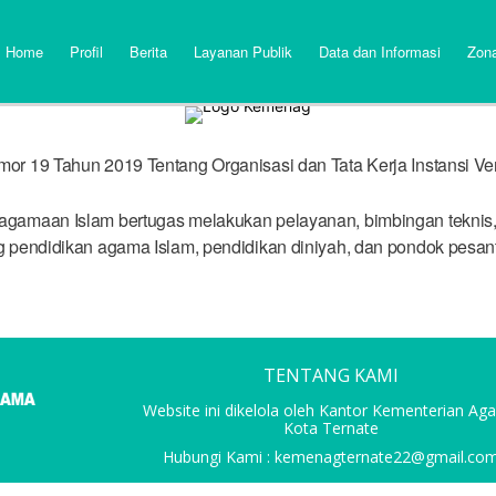
Home
Profil
Berita
Layanan Publik
Data dan Informasi
Zona
r 19 Tahun 2019 Tentang Organisasi dan Tata Kerja Instansi Ve
amaan Islam bertugas melakukan pelayanan, bimbingan teknis, p
 pendidikan agama Islam, pendidikan diniyah, dan pondok pesant
TENTANG KAMI
Website ini dikelola oleh Kantor Kementerian A
Kota Ternate
Hubungi Kami : kemenagternate22@gmail.co