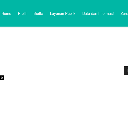
Home
Profil
Berita
Layanan Publik
Data dan Informasi
Zona
0
i
n