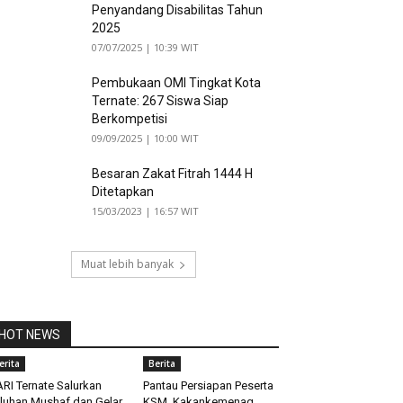
Penyandang Disabilitas Tahun
2025
07/07/2025 | 10:39 WIT
Pembukaan OMI Tingkat Kota
Ternate: 267 Siswa Siap
Berkompetisi
09/09/2025 | 10:00 WIT
Besaran Zakat Fitrah 1444 H
Ditetapkan
15/03/2023 | 16:57 WIT
Muat lebih banyak
HOT NEWS
erita
Berita
ARI Ternate Salurkan
Pantau Persiapan Peserta
luhan Mushaf dan Gelar
KSM, Kakankemenag