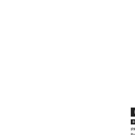
B
IP
Pu