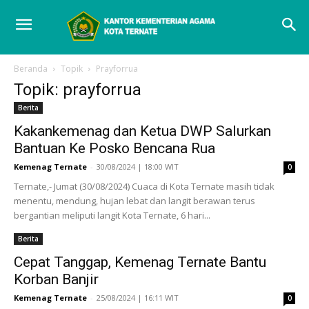
Beranda
Topik
Prayforrua
Topik: prayforrua
Berita
Kakankemenag dan Ketua DWP Salurkan
Bantuan Ke Posko Bencana Rua
Kemenag Ternate
-
30/08/2024 | 18:00 WIT
0
Ternate,- Jumat (30/08/2024) Cuaca di Kota Ternate masih tidak
menentu, mendung, hujan lebat dan langit berawan terus
bergantian meliputi langit Kota Ternate, 6 hari...
Berita
Cepat Tanggap, Kemenag Ternate Bantu
Korban Banjir
Kemenag Ternate
-
25/08/2024 | 16:11 WIT
0