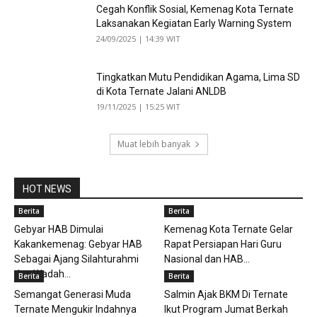
Cegah Konflik Sosial, Kemenag Kota Ternate
Laksanakan Kegiatan Early Warning System
24/09/2025 | 14:39 WIT
Tingkatkan Mutu Pendidikan Agama, Lima SD
di Kota Ternate Jalani ANLDB
19/11/2025 | 15:25 WIT
Muat lebih banyak
HOT NEWS
Berita
Berita
Gebyar HAB Dimulai
Kemenag Kota Ternate Gelar
Kakankemenag: Gebyar HAB
Rapat Persiapan Hari Guru
Sebagai Ajang Silahturahmi
Nasional dan HAB...
dan Wadah...
Berita
Berita
Semangat Generasi Muda
Salmin Ajak BKM Di Ternate
Ternate Mengukir Indahnya
Ikut Program Jumat Berkah