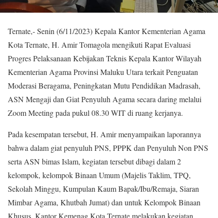
Ternate,- Senin (6/11/2023) Kepala Kantor Kementerian Agama
Kota Ternate, H. Amir Tomagola mengikuti Rapat Evaluasi
Progres Pelaksanaan Kebijakan Teknis Kepala Kantor Wilayah
Kementerian Agama Provinsi Maluku Utara terkait Penguatan
Moderasi Beragama, Peningkatan Mutu Pendidikan Madrasah,
ASN Mengaji dan Giat Penyuluh Agama secara daring melalui
Zoom Meeting pada pukul 08.30 WIT di ruang kerjanya.
Pada kesempatan tersebut, H. Amir menyampaikan laporannya
bahwa dalam giat penyuluh PNS, PPPK dan Penyuluh Non PNS
serta ASN bimas Islam, kegiatan tersebut dibagi dalam 2
kelompok, kelompok Binaan Umum (Majelis Taklim, TPQ,
Sekolah Minggu, Kumpulan Kaum Bapak/Ibu/Remaja, Siaran
Mimbar Agama, Khutbah Jumat) dan untuk Kelompok Binaan
Khusus, Kantor Kemenag Kota Ternate melakukan kegiatan