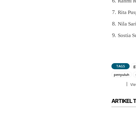
Rahmi R
Rita Pus
Nila Sar
Sostia S
TAGS
g
penyuluh
Vie
ARTIKEL 