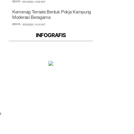
BERITA
09/10/2023 | 18:02 WIT
Kemenag Ternate Bentuk Pokja Kampung
Moderasi Beragama
BERITA
02/03/2023 | 16:10 WIT
INFOGRAFIS
s
n