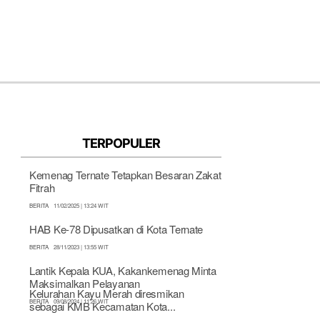
 Integritas
PPID
Aduan Masyarakat
TERPOPULER
Kemenag Ternate Tetapkan Besaran Zakat
Fitrah
BERITA
11/02/2025 | 13:24 WIT
HAB Ke-78 Dipusatkan di Kota Ternate
BERITA
28/11/2023 | 13:55 WIT
Lantik Kepala KUA, Kakankemenag Minta
Maksimalkan Pelayanan
Kelurahan Kayu Merah diresmikan
BERITA
09/08/2024 | 11:26 WIT
sebagai KMB Kecamatan Kota...