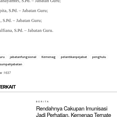
ahayamtel, S.Pd. – Jabatan Guru;
pita, S.Pd. – Jabatan Guru;
i, S.Pd. – Jabatan Guru;
ulfiana, S.Pd. – Jabatan Guru.
uru
jabatanfungsional
Kemenag
pelantikanpejabat
penghulu
sumpahjabatan
w :
1637
TERKAIT
BERITA
Rendahnya Cakupan Imunisasi
Jadi Perhatian, Kemenag Ternate