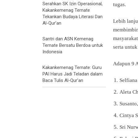
Serahkan SK Izin Operasional,
tugas.
Kakankemenag Ternate
Tekankan Budaya Literasi Dan
Lebih lanj
Al-Qur’an
membimbin
masyarakat
Santri dan ASN Kemenag
Ternate Bersatu Berdoa untuk
serta untuk
Indonesia
Adapun 9 A
Kakankemenag Ternate: Guru
PAI Harus Jadi Teladan dalam
Selfiana
Baca Tulis Al-Qur’an
Aleta Ch
Susanto
Cintya S
Sri Nurw