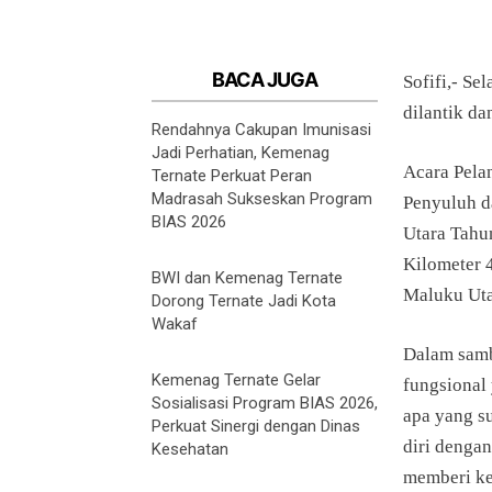
BACA JUGA
Sofifi,- S
dilantik d
Rendahnya Cakupan Imunisasi
Jadi Perhatian, Kemenag
Acara Pela
Ternate Perkuat Peran
Madrasah Sukseskan Program
Penyuluh d
BIAS 2026
Utara Tahu
Kilometer 
BWI dan Kemenag Ternate
Maluku Uta
Dorong Ternate Jadi Kota
Wakaf
Dalam samb
Kemenag Ternate Gelar
fungsional 
Sosialisasi Program BIAS 2026,
apa yang s
Perkuat Sinergi dengan Dinas
diri denga
Kesehatan
memberi k