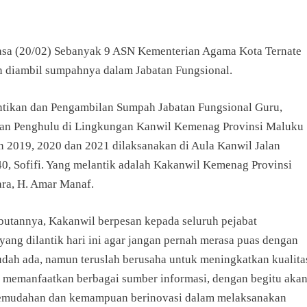
elasa (20/02) Sebanyak 9 ASN Kementerian Agama Kota Ternate
an diambil sumpahnya dalam Jabatan Fungsional.
ntikan dan Pengambilan Sumpah Jabatan Fungsional Guru,
an Penghulu di Lingkungan Kanwil Kemenag Provinsi Maluku
n 2019, 2020 dan 2021 dilaksanakan di Aula Kanwil Jalan
40, Sofifi. Yang melantik adalah Kakanwil Kemenag Provinsi
ra, H. Amar Manaf.
utannya, Kakanwil berpesan kepada seluruh pejabat
yang dilantik hari ini agar jangan pernah merasa puas dengan
udah ada, namun teruslah berusaha untuk meningkatkan kualita
n memanfaatkan berbagai sumber informasi, dengan begitu aka
emudahan dan kemampuan berinovasi dalam melaksanakan