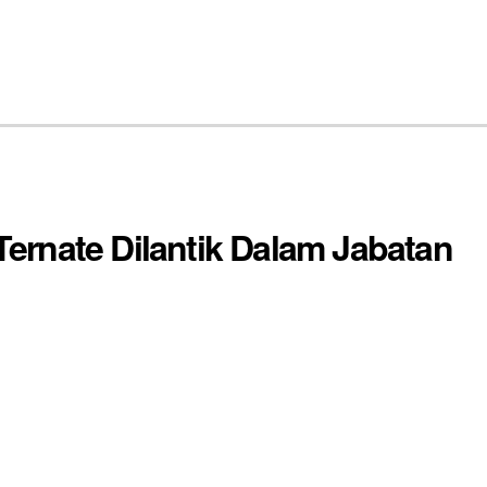
Home
Profil
Berita
Layanan Publik
Data dan Informasi
Zona
ernate Dilantik Dalam Jabatan