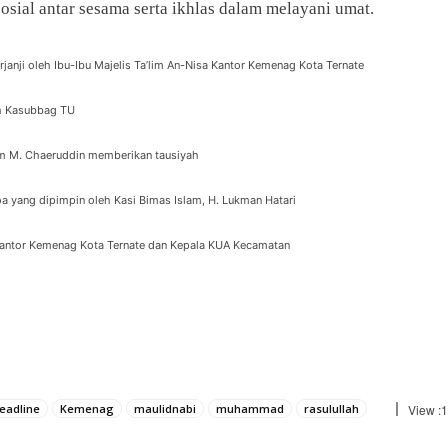
sial antar sesama serta ikhlas dalam melayani umat.
anji oleh Ibu-Ibu Majelis Ta’lim An-Nisa Kantor Kemenag Kota Ternate
h Kasubbag TU
am M. Chaeruddin memberikan tausiyah
 yang dipimpin oleh Kasi Bimas Islam, H. Lukman Hatari
Kantor Kemenag Kota Ternate dan Kepala KUA Kecamatan
eadline
Kemenag
maulidnabi
muhammad
rasulullah
View :
1