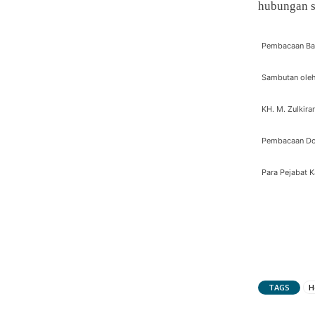
hubungan so
Pembacaan Barj
Sambutan ole
KH. M. Zulkir
Pembacaan Doa
Para Pejabat 
TAGS
H