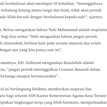
kali bershalawat akan mendapat 10 kebaikan, “
Sesungguhnya
 terkatung-katung antara langit dan bumi, tidak akan pernah
ada Allah kecuali dengan bershalawat kepada nabi”, ujarnya.
ut, Beliau mengatakan bahwa Nabi Muhammad adalah inspirato
n bagi kita semua “Nabi mengatakan bahwa jangan pernah
i silaturahmi, berbuat baik pada sesama manusia dan selalu
engan apa yang kita punya saat ini”.
eramahnya, KH. Zulkiram mengatakan Rasulullah adalah
 kita, “jangan pernah meninggalkan Uswatun Hasanah dalam
erkeluarga maupun bermasyarakat”.
id ini berlangsung khidmat, memberikan inspirasi dan
aru bagi seluruh ASN Kantor Kementerian Agama Kota Ternate
iptakan lingkungan kerja yang lebih harmonis, memperkuatka