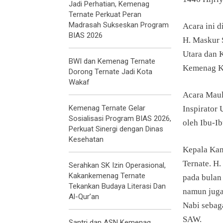
Jadi Perhatian, Kemenag
Ternate Perkuat Peran
Madrasah Sukseskan Program
Acara ini 
BIAS 2026
H. Maskur 
Utara dan K
BWI dan Kemenag Ternate
Kemenag Ko
Dorong Ternate Jadi Kota
Wakaf
Acara Maul
Kemenag Ternate Gelar
Inspirator
Sosialisasi Program BIAS 2026,
oleh Ibu-I
Perkuat Sinergi dengan Dinas
Kesehatan
Kepala Kan
Ternate. H
Serahkan SK Izin Operasional,
Kakankemenag Ternate
pada bulan 
Tekankan Budaya Literasi Dan
namun juga
Al-Qur’an
Nabi sebag
SAW.
Santri dan ASN Kemenag