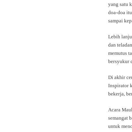
yang satu 
doa-doa itu
sampai kep
Lebih lanj
dan telada
memutus tal
bersyukur d
Di akhir c
Inspirator
bekerja, b
Acara Maul
semangat b
untuk menc