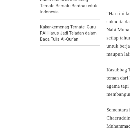
Ternate Bersatu Berdoa untuk
Indonesia
“Hari ini 
sukacita da
Kakankemenag Ternate: Guru
Nabi Muham
PAI Harus Jadi Teladan dalam
setiap tahu
Baca Tulis Al-Qur’an
untuk berj
maupun lai
Kasubbag T
teman dari 
agama tapi
membangun 
Sementara 
Chaeruddin
Muhammad S