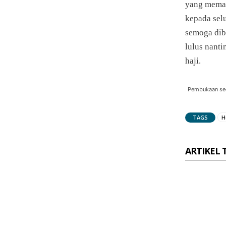
yang meman
kepada selu
semoga dib
lulus nant
haji.
Pembukaan sec
TAGS
H
ARTIKEL 