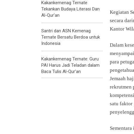
Kakankemenag Ternate
Tekankan Budaya Literasi Dan
Kegiatan S
Al-Qur’an
secara dar
Kantor Wil
Santri dan ASN Kemenag
Ternate Bersatu Berdoa untuk
Indonesia
Dalam kese
menyampaik
Kakankemenag Ternate: Guru
para petug
PAI Harus Jadi Teladan dalam
pengetahua
Baca Tulis Al-Qur’an
Jemaah haj
rekrutmen p
kompetensi
satu faktor
penyelengg
Sementara 