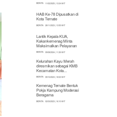
BERITA
11/02/2025 | 13:24 WIT
HAB Ke-78 Dipusatkan di
Kota Ternate
BERITA
28/11/2023 | 13:55 WIT
Lantik Kepala KUA,
Kakankemenag Minta
Maksimalkan Pelayanan
BERITA
09/08/2024 | 11:26 WIT
Kelurahan Kayu Merah
diresmikan sebagai KMB
Kecamatan Kota...
BERITA
09/10/2023 | 18:02 WIT
Kemenag Ternate Bentuk
Pokja Kampung Moderasi
Beragama
BERITA
02/03/2023 | 16:10 WIT