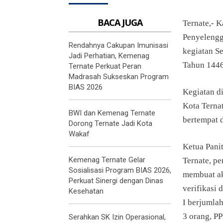
BACA JUGA
Ternate,- 
Penyelengg
Rendahnya Cakupan Imunisasi
kegiatan Se
Jadi Perhatian, Kemenag
Tahun 144
Ternate Perkuat Peran
Madrasah Sukseskan Program
BIAS 2026
Kegiatan d
Kota Ternat
BWI dan Kemenag Ternate
bertempat 
Dorong Ternate Jadi Kota
Wakaf
Ketua Pani
Kemenag Ternate Gelar
Ternate, p
Sosialisasi Program BIAS 2026,
membuat ak
Perkuat Sinergi dengan Dinas
verifikasi 
Kesehatan
I berjumlah
3 orang, P
Serahkan SK Izin Operasional,