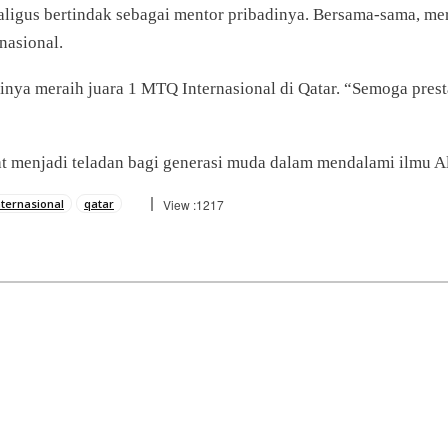
aligus bertindak sebagai mentor pribadinya. Bersama-sama, m
nasional.
ya meraih juara 1 MTQ Internasional di Qatar. “Semoga prestas
apat menjadi teladan bagi generasi muda dalam mendalami ilmu A
ternasional
qatar
View :
1217