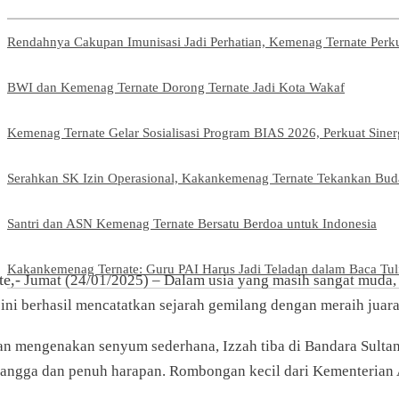
Rendahnya Cakupan Imunisasi Jadi Perhatian, Kemenag Ternate Per
BWI dan Kemenag Ternate Dorong Ternate Jadi Kota Wakaf
Kemenag Ternate Gelar Sosialisasi Program BIAS 2026, Perkuat Sine
Serahkan SK Izin Operasional, Kakankemenag Ternate Tekankan Buda
Santri dan ASN Kemenag Ternate Bersatu Berdoa untuk Indonesia
Kakankemenag Ternate: Guru PAI Harus Jadi Teladan dalam Baca Tul
te,-
Jumat (24/01/2025) – Dalam usia yang masih sangat muda, I
 ini berhasil mencatatkan sejarah gemilang dengan meraih juar
n mengenakan senyum sederhana, Izzah tiba di Bandara Sulta
bangga dan penuh harapan. Rombongan kecil dari Kementerian 