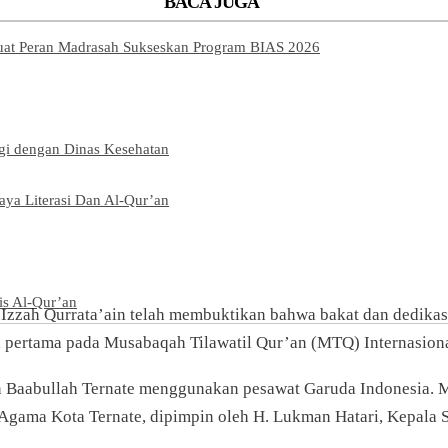
BACA JUGA
kuat Peran Madrasah Sukseskan Program BIAS 2026
rgi dengan Dinas Kesehatan
ya Literasi Dan Al-Qur’an
is Al-Qur’an
zzah Qurrata’ain telah membuktikan bahwa bakat dan dedikasi 
a pertama pada Musabaqah Tilawatil Qur’an (MTQ) Internasiona
n Baabullah Ternate menggunakan pesawat Garuda Indonesia. 
Agama Kota Ternate, dipimpin oleh H. Lukman Hatari, Kepala 