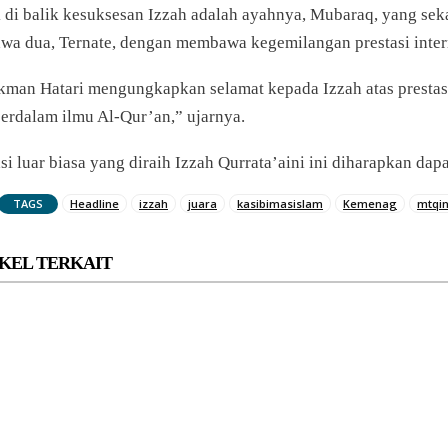
 di balik kesuksesan Izzah adalah ayahnya, Mubaraq, yang sek
awa dua, Ternate, dengan membawa kegemilangan prestasi inter
kman Hatari mengungkapkan selamat kepada Izzah atas prestasin
rdalam ilmu Al-Qur’an,” ujarnya.
asi luar biasa yang diraih Izzah Qurrata’aini ini diharapkan d
TAGS
Headline
izzah
juara
kasibimasislam
Kemenag
mtqin
KEL TERKAIT