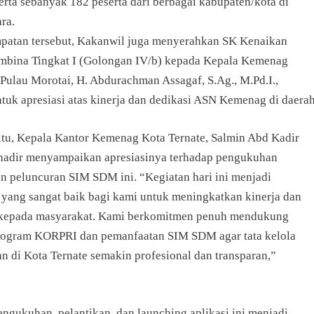
rta sebanyak 182 peserta dari berbagai kabupaten/kota di
ra.
patan tersebut, Kakanwil juga menyerahkan SK Kenaikan
mbina Tingkat I (Golongan IV/b) kepada Kepala Kemenag
Pulau Morotai, H. Abdurachman Assagaf, S.Ag., M.Pd.I.,
tuk apresiasi atas kinerja dan dedikasi ASN Kemenag di daerah
itu, Kepala Kantor Kemenag Kota Ternate, Salmin Abd Kadir
 hadir menyampaikan apresiasinya terhadap pengukuhan
 peluncuran SIM SDM ini. “Kegiatan hari ini menjadi
ang sangat baik bagi kami untuk meningkatkan kinerja dan
kepada masyarakat. Kami berkomitmen penuh mendukung
ogram KORPRI dan pemanfaatan SIM SDM agar tata kelola
n di Kota Ternate semakin profesional dan transparan,”
ngukuhan, pelantikan, dan launching aplikasi ini menjadi