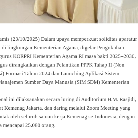
Kamis (23/10/2025) Dalam upaya memperkuat soliditas aparatur
ra di lingkungan Kementerian Agama, digelar Pengukuhan
gurus KORPRI Kementerian Agama RI masa bakti 2025–2030,
igus dirangkaikan dengan Pelantikan PPPK Tahap II (Non
si) Formasi Tahun 2024 dan Launching Aplikasi Sistem
 Manajemen Sumber Daya Manusia (SIM SDM) Kementerian
nal ini dilaksanakan secara luring di Auditorium H.M. Rasjidi,
at Kemenag Jakarta, dan daring melalui Zoom Meeting yang
entak oleh seluruh satuan kerja Kemenag se-Indonesia, dengan
ta mencapai 25.080 orang.