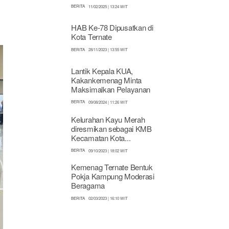
BERITA
11/02/2025 | 13:24 WIT
HAB Ke-78 Dipusatkan di
Kota Ternate
BERITA
28/11/2023 | 13:55 WIT
Lantik Kepala KUA,
Kakankemenag Minta
Maksimalkan Pelayanan
BERITA
09/08/2024 | 11:26 WIT
Kelurahan Kayu Merah
diresmikan sebagai KMB
Kecamatan Kota...
BERITA
09/10/2023 | 18:02 WIT
Kemenag Ternate Bentuk
Pokja Kampung Moderasi
Beragama
BERITA
02/03/2023 | 16:10 WIT