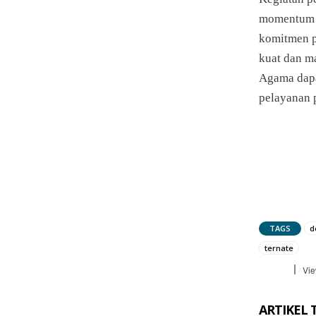
momentum 
komitmen p
kuat dan m
Agama dapa
pelayanan 
TAGS
d
ternate
Vie
ARTIKEL 