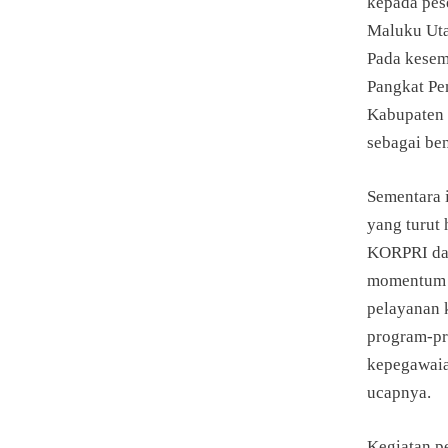
kepada pese
Maluku Uta
Pada kesem
Pangkat Pe
Kabupaten 
sebagai ben
Sementara 
yang turut
KORPRI dan
momentum y
pelayanan 
program-pr
kepegawaia
ucapnya.
Kegiatan pe