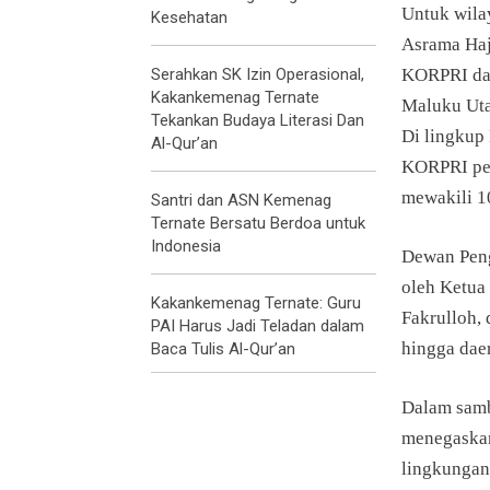
Untuk wila
Kesehatan
Asrama Haj
Serahkan SK Izin Operasional,
KORPRI dar
Kakankemenag Ternate
Maluku Uta
Tekankan Budaya Literasi Dan
Di lingkup
Al-Qur’an
KORPRI per
mewakili 1
Santri dan ASN Kemenag
Ternate Bersatu Berdoa untuk
Indonesia
Dewan Peng
oleh Ketua
Kakankemenag Ternate: Guru
Fakrulloh, 
PAI Harus Jadi Teladan dalam
hingga dae
Baca Tulis Al-Qur’an
Dalam samb
menegaskan
lingkungan