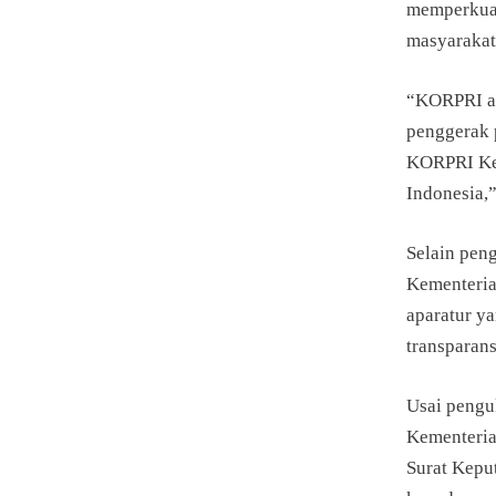
memperkuat
masyarakat
“KORPRI ad
penggerak p
KORPRI Kem
Indonesia,
Selain pen
Kementeria
aparatur ya
transparans
Usai pengu
Kementeria
Surat Kepu