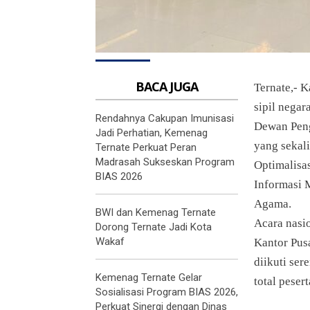
BACA JUGA
Ternate,- 
sipil nega
Rendahnya Cakupan Imunisasi
Dewan Pen
Jadi Perhatian, Kemenag
yang sekal
Ternate Perkuat Peran
Madrasah Sukseskan Program
Optimalisa
BIAS 2026
Informasi
Agama.
BWI dan Kemenag Ternate
Acara nasio
Dorong Ternate Jadi Kota
Wakaf
Kantor Pus
diikuti ser
Kemenag Ternate Gelar
total peser
Sosialisasi Program BIAS 2026,
Perkuat Sinergi dengan Dinas