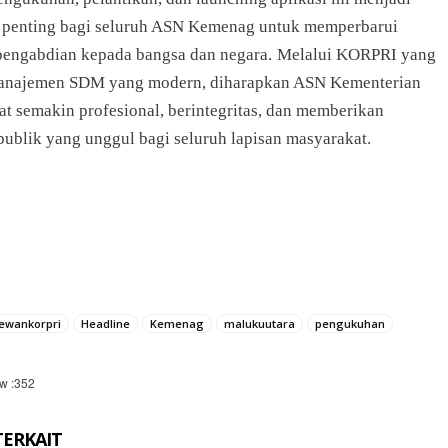
penting bagi seluruh ASN Kemenag untuk memperbarui
engabdian kepada bangsa dan negara.
Melalui KORPRI yang
anajemen SDM yang modern, diharapkan ASN Kementerian
t semakin profesional, berintegritas, dan memberikan
publik yang unggul bagi seluruh lapisan masyarakat.
ewankorpri
Headline
Kemenag
malukuutara
pengukuhan
w :
352
TERKAIT