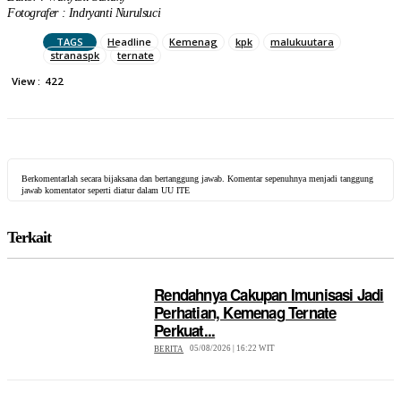
Fotografer : Indryanti Nurulsuci
TAGS
Headline
Kemenag
kpk
malukuutara
stranaspk
ternate
View :
422
Berkomentarlah secara bijaksana dan bertanggung jawab. Komentar sepenuhnya menjadi tanggung
jawab komentator seperti diatur dalam UU ITE
Terkait
Rendahnya Cakupan Imunisasi Jadi
Perhatian, Kemenag Ternate
Perkuat...
05/08/2026 | 16:22 WIT
BERITA