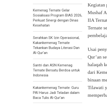
Kegiatan 
Kemenag Ternate Gelar
Mushaf Al
Sosialisasi Program BIAS 2026,
IIA Terna
Perkuat Sinergi dengan Dinas
Kesehatan
Ternate s
pembelaja
Serahkan SK Izin Operasional,
Kakankemenag Ternate
Tekankan Budaya Literasi Dan
Usai peny
Al-Qur’an
Qur’an se
halaqah k
Santri dan ASN Kemenag
Ternate Bersatu Berdoa untuk
dari Keme
Indonesia
binaan m
Tilawati 
Kakankemenag Ternate: Guru
PAI Harus Jadi Teladan dalam
memperbai
Baca Tulis Al-Qur’an