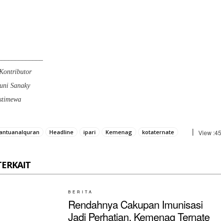
_____________
 Kontributor
uni Sanaky
Istimewa
antuanalquran
Headline
ipari
Kemenag
kotaternate
View :
4
TERKAIT
BERITA
Rendahnya Cakupan Imunisasi
Jadi Perhatian, Kemenag Ternate