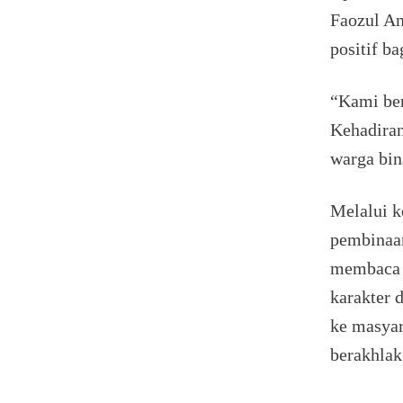
Faozul An
positif b
“Kami ber
Kehadiran
warga bin
Melalui k
pembinaa
membaca A
karakter 
ke masyar
berakhlak