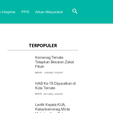
 Integritas
PPID
Aduan Masyarakat
TERPOPULER
Kemenag Ternate
Tetapkan Besaran Zakat
Fitrah
BERITA
11/02/2025 | 13:24 WIT
HAB Ke-78 Dipusatkan di
Kota Ternate
BERITA
28/11/2023 | 13:55 WIT
Lantik Kepala KUA,
Kakankemenag Minta