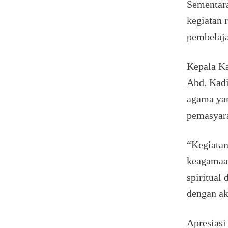
Sementara
kegiatan 
pembelaja
Kepala Ka
Abd. Kadi
agama yan
pemasyar
“Kegiatan
keagamaa
spiritual
dengan ak
Apresiasi