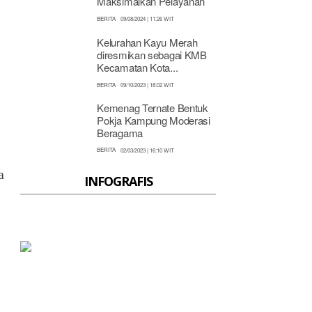
Maksimalkan Pelayanan
BERITA
09/08/2024 | 11:26 WIT
Kelurahan Kayu Merah
diresmikan sebagai KMB
Kecamatan Kota...
BERITA
09/10/2023 | 18:02 WIT
Kemenag Ternate Bentuk
Pokja Kampung Moderasi
Beragama
BERITA
02/03/2023 | 16:10 WIT
a
INFOGRAFIS