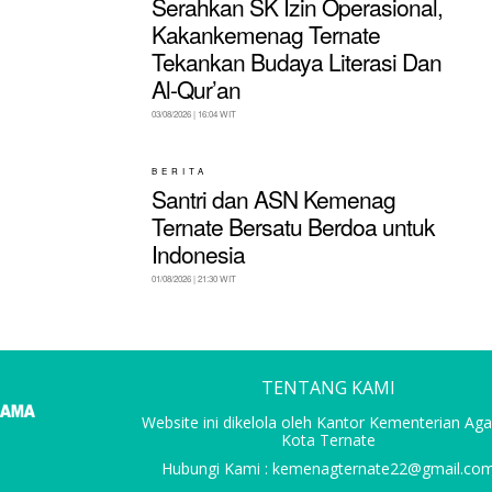
Serahkan SK Izin Operasional,
Kakankemenag Ternate
Tekankan Budaya Literasi Dan
Al-Qur’an
03/08/2026 | 16:04 WIT
BERITA
Santri dan ASN Kemenag
Ternate Bersatu Berdoa untuk
Indonesia
01/08/2026 | 21:30 WIT
TENTANG KAMI
Website ini dikelola oleh Kantor Kementerian A
Kota Ternate
Hubungi Kami : kemenagternate22@gmail.co