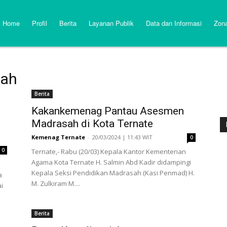
Home
Profil
Berita
Layanan Publik
Data dan Informasi
Zona
sah
Berita
Kakankemenag Pantau Asesmen
Madrasah di Kota Ternate
Kemenag Ternate
-
20/03/2024 | 11:43 WIT
0
0
Ternate,- Rabu (20/03) Kepala Kantor Kementerian
Agama Kota Ternate H. Salmin Abd Kadir didampingi
Kepala Seksi Pendidikan Madrasah (Kasi Penmad) H.
a
M. Zulkiram M....
i
Berita