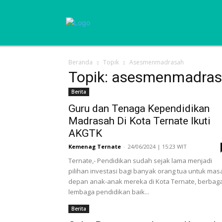
Beranda
Topik
Asesmenmadrasah
Topik: asesmenmadra
Berita
Guru dan Tenaga Kependidikan
Madrasah Di Kota Ternate Ikuti
AKGTK
Kemenag Ternate
-
24/06/2024 | 15:23 WIT
Ternate,- Pendidikan sudah sejak lama menjadi
pilihan investasi bagi banyak orang tua untuk mas
depan anak-anak mereka di Kota Ternate, berbaga
lembaga pendidikan baik...
Berita