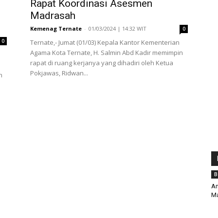
Rapat Koordinasi Asesmen
Madrasah
Kemenag Ternate
-
01/03/2024 | 14:32 WIT
0
0
Ternate,- Jumat (01/03) Kepala Kantor Kementerian
Agama Kota Ternate, H. Salmin Abd Kadir memimpin
rapat di ruang kerjanya yang dihadiri oleh Ketua
Pokjawas, Ridwan...
n
B
Am
Ma