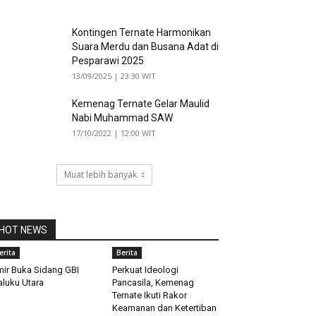
Kontingen Ternate Harmonikan
Suara Merdu dan Busana Adat di
Pesparawi 2025
13/09/2025 | 23:30 WIT
Kemenag Ternate Gelar Maulid
Nabi Muhammad SAW
17/10/2022 | 12:00 WIT
Muat lebih banyak
HOT NEWS
erita
Berita
ir Buka Sidang GBI
Perkuat Ideologi
luku Utara
Pancasila, Kemenag
Ternate Ikuti Rakor
Keamanan dan Ketertiban