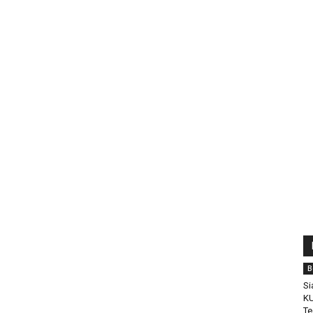
B
Si
KU
Te