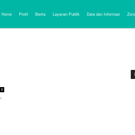
Home
Profil
Berita
Layanan Publik
Data dan Informasi
Zona
0
m