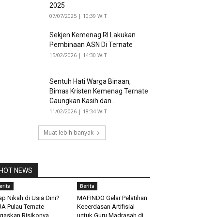
2025
07/07/2025 | 10:39 WIT
Sekjen Kemenag RI Lakukan
Pembinaan ASN Di Ternate
15/02/2026 | 14:30 WIT
Sentuh Hati Warga Binaan,
Bimas Kristen Kemenag Ternate
Gaungkan Kasih dan...
11/02/2026 | 18:34 WIT
Muat lebih banyak
HOT NEWS
erita
Berita
ap Nikah di Usia Dini?
MAFINDO Gelar Pelatihan
A Pulau Ternate
Kecerdasan Artifisial
gaskan Risikonya
untuk Guru Madrasah di