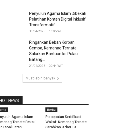
Penyuluh Agama Islam Dibekali
Pelatihan Konten Digital Inklusif
Transformatif
30/04/2025 | 16:05 WIT
Ringankan Beban Korban
Gempa, Kemenag Ternate
Salurkan Bantuan ke Pulau
Batang...
21/04/2026 | 20:44 WIT
Muat lebih banyak
HOT NEWS
erita
Berita
nyuluh Agama Islam
Percepatan Sertifikasi
menag Ternate Bekali
Wakaf: Kemenag Ternate
ru soal Fitrah
Serahkan 9 dari 19