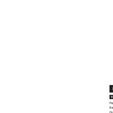
B
Pe
Ke
Gu