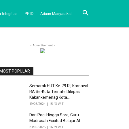
 Integritas
PPID
Aduan Masyarakat
- Advertisement -
MOST POPULAR
Semarak HUT Ke-79 RI, Karnaval
RA Se-Kota Ternate Dilepas
Kakankemenag Kota...
19/08/2024 | 15:43 WIT
Dari Pagi Hingga Sore, Guru
Madrasah Excited Belajar AI
23/09/2025 | 16:39 WIT