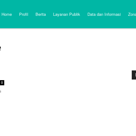
Home
Profil
Berita
Layanan Publik
Data dan Informasi
Zona
e
0
a