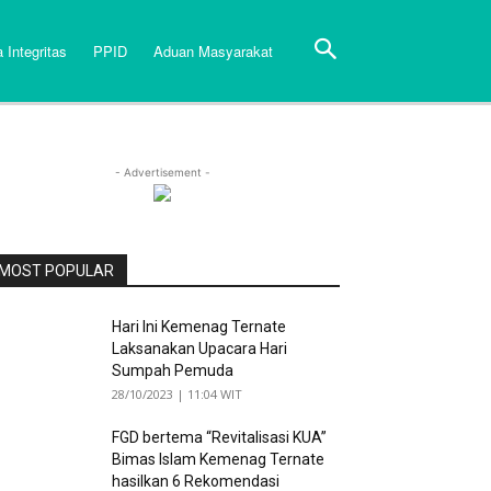
 Integritas
PPID
Aduan Masyarakat
- Advertisement -
MOST POPULAR
Hari Ini Kemenag Ternate
Laksanakan Upacara Hari
Sumpah Pemuda
28/10/2023 | 11:04 WIT
FGD bertema “Revitalisasi KUA”
Bimas Islam Kemenag Ternate
hasilkan 6 Rekomendasi