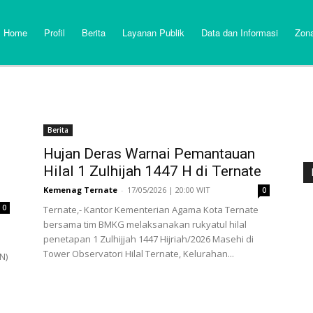
Home
Profil
Berita
Layanan Publik
Data dan Informasi
Zona
Berita
Hujan Deras Warnai Pemantauan
Hilal 1 Zulhijah 1447 H di Ternate
Kemenag Ternate
-
17/05/2026 | 20:00 WIT
0
0
Ternate,- Kantor Kementerian Agama Kota Ternate
bersama tim BMKG melaksanakan rukyatul hilal
penetapan 1 Zulhijjah 1447 Hijriah/2026 Masehi di
Tower Observatori Hilal Ternate, Kelurahan...
N)