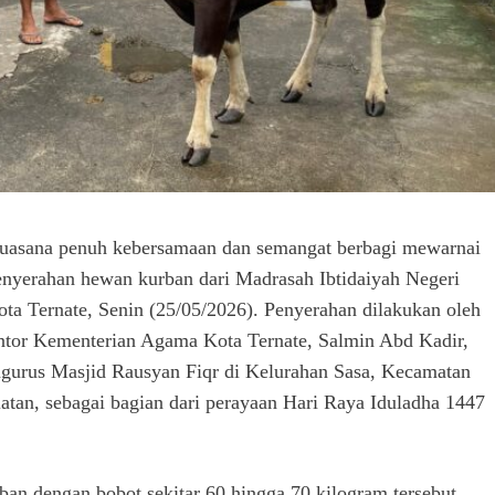
Suasana penuh kebersamaan dan semangat berbagi mewarnai
enyerahan hewan kurban dari Madrasah Ibtidaiyah Negeri
ta Ternate, Senin (25/05/2026). Penyerahan dilakukan oleh
tor Kementerian Agama Kota Ternate, Salmin Abd Kadir,
gurus Masjid Rausyan Fiqr di Kelurahan Sasa, Kecamatan
latan, sebagai bagian dari perayaan Hari Raya Iduladha 1447
an dengan bobot sekitar 60 hingga 70 kilogram tersebut