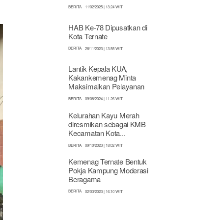
BERITA
11/02/2025 | 13:24 WIT
HAB Ke-78 Dipusatkan di
Kota Ternate
BERITA
28/11/2023 | 13:55 WIT
Lantik Kepala KUA,
Kakankemenag Minta
Maksimalkan Pelayanan
BERITA
09/08/2024 | 11:26 WIT
Kelurahan Kayu Merah
diresmikan sebagai KMB
Kecamatan Kota...
BERITA
09/10/2023 | 18:02 WIT
Kemenag Ternate Bentuk
Pokja Kampung Moderasi
Beragama
BERITA
02/03/2023 | 16:10 WIT