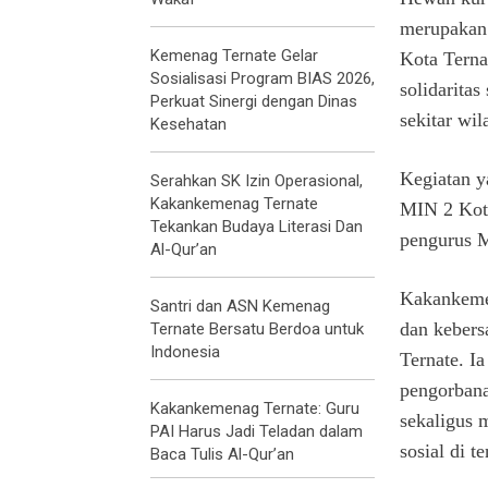
merupakan 
Kemenag Ternate Gelar
Kota Terna
Sosialisasi Program BIAS 2026,
solidarita
Perkuat Sinergi dengan Dinas
sekitar wi
Kesehatan
Kegiatan y
Serahkan SK Izin Operasional,
Kakankemenag Ternate
MIN 2 Kota
Tekankan Budaya Literasi Dan
pengurus M
Al-Qur’an
Kakankemen
Santri dan ASN Kemenag
dan kebers
Ternate Bersatu Berdoa untuk
Indonesia
Ternate. I
pengorbana
Kakankemenag Ternate: Guru
sekaligus 
PAI Harus Jadi Teladan dalam
sosial di t
Baca Tulis Al-Qur’an