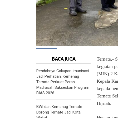
BACA JUGA
Ternate,- 
kegiatan p
Rendahnya Cakupan Imunisasi
(MIN) 2 Ko
Jadi Perhatian, Kemenag
Kepala Kan
Ternate Perkuat Peran
Madrasah Sukseskan Program
kepada pen
BIAS 2026
Ternate Se
Hijriah.
BWI dan Kemenag Ternate
Dorong Ternate Jadi Kota
Hewan kurb
Wakaf