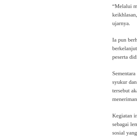
“Melalui m
keikhlasan
ujarnya.
Ia pun ber
berkelanju
peserta did
Sementara 
syukur dan
tersebut a
meneriman
Kegiatan i
sebagai le
sosial yan