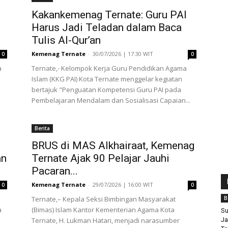
Kakankemenag Ternate: Guru PAI
Harus Jadi Teladan dalam Baca
Tulis Al-Qur’an
Kemenag Ternate
-
30/07/2026 | 17:30 WIT
0
0
a
Ternate,- Kelompok Kerja Guru Pendidikan Agama
Islam (KKG PAI) Kota Ternate menggelar kegiatan
bertajuk "Penguatan Kompetensi Guru PAI pada
Pembelajaran Mendalam dan Sosialisasi Capaian...
Berita
BRUS di MAS Alkhairaat, Kemenag
an
Ternate Ajak 90 Pelajar Jauhi
Pacaran...
Kemenag Ternate
-
29/07/2026 | 16:00 WIT
0
0
Ternate,– Kepala Seksi Bimbingan Masyarakat
B
a
(Bimas) Islam Kantor Kementerian Agama Kota
Su
Ternate, H. Lukman Hatari, menjadi narasumber
Ja