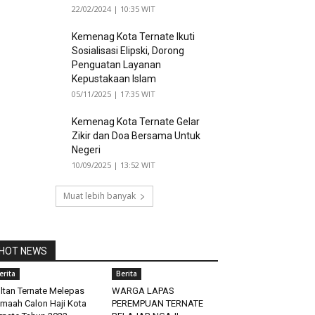
22/02/2024 | 10:35 WIT
Kemenag Kota Ternate Ikuti
Sosialisasi Elipski, Dorong
Penguatan Layanan
Kepustakaan Islam
05/11/2025 | 17:35 WIT
Kemenag Kota Ternate Gelar
Zikir dan Doa Bersama Untuk
Negeri
10/09/2025 | 13:52 WIT
Muat lebih banyak
HOT NEWS
erita
Berita
ltan Ternate Melepas
WARGA LAPAS
maah Calon Haji Kota
PEREMPUAN TERNATE