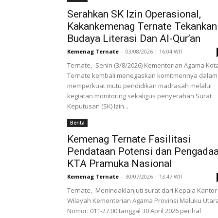
Serahkan SK Izin Operasional,
Kakankemenag Ternate Tekankan
Budaya Literasi Dan Al-Qur’an
Kemenag Ternate
-
03/08/2026 | 16:04 WIT
Ternate,- Senin (3/8/2026) Kementerian Agama Kot
Ternate kembali menegaskan komitmennya dalam
memperkuat mutu pendidikan madrasah melalui
kegiatan monitoring sekaligus penyerahan Surat
Keputusan (SK) Izin...
Berita
Kemenag Ternate Fasilitasi
Pendataan Potensi dan Pengada
KTA Pramuka Nasional
Kemenag Ternate
-
30/07/2026 | 13:47 WIT
Ternate,- Menindaklanjuti surat dari Kepala Kantor
Wilayah Kementerian Agama Provinsi Maluku Utar
Nomor: 011-27.00 tanggal 30 April 2026 perihal