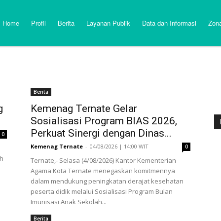
Home
Profil
Berita
Layanan Publik
Data dan Informasi
Zona
Berita
g
Kemenag Ternate Gelar
Sosialisasi Program BIAS 2026,
Perkuat Sinergi dengan Dinas...
0
Kemenag Ternate
-
04/08/2026 | 14:00 WIT
0
eh
Ternate,- Selasa (4/08/2026) Kantor Kementerian
Agama Kota Ternate menegaskan komitmennya
dalam mendukung peningkatan derajat kesehatan
peserta didik melalui Sosialisasi Program Bulan
Imunisasi Anak Sekolah...
Berita