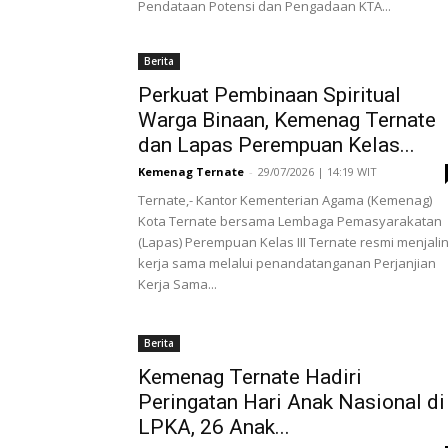
Pendataan Potensi dan Pengadaan KTA...
Berita
Perkuat Pembinaan Spiritual
Warga Binaan, Kemenag Ternate
dan Lapas Perempuan Kelas...
Kemenag Ternate
-
29/07/2026 | 14:19 WIT
Ternate,- Kantor Kementerian Agama (Kemenag)
Kota Ternate bersama Lembaga Pemasyarakatan
(Lapas) Perempuan Kelas III Ternate resmi menjali
kerja sama melalui penandatanganan Perjanjian
Kerja Sama...
Berita
Kemenag Ternate Hadiri
Peringatan Hari Anak Nasional di
LPKA, 26 Anak...