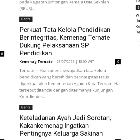
Te
pada kegiatan Bimbingan Remaja Usia Sekolah
B
(BRUS)...
Wa
Berita
Ja
Ke
Perkuat Tata Kelola Pendidikan
R
Berintegritas, Kemenag Ternate
Dukung Pelaksanaan SPI
Pendidikan...
0
Kemenag Ternate
-
23/07/2026 | 18:00 WIT
0
Ternate,— Komitmen mewujudkan tata kelola
n
pendidikan yang bersih dan berintegritas terus
diperkuat oleh Kementerian Agama Kota Ternate. Hal
tersebut ditandai dengan diterimanya kunjungan
Koordinator...
Berita
Keteladanan Ayah Jadi Sorotan,
Kakankemenag Ingatkan
Pentingnya Keluarga Sakinah