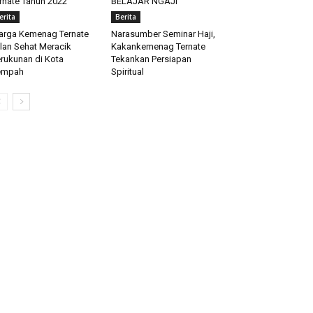
rnate Tahun 2022
BELAJAR NGAJI
erita
Berita
rga Kemenag Ternate
Narasumber Seminar Haji,
lan Sehat Meracik
Kakankemenag Ternate
rukunan di Kota
Tekankan Persiapan
empah
Spiritual