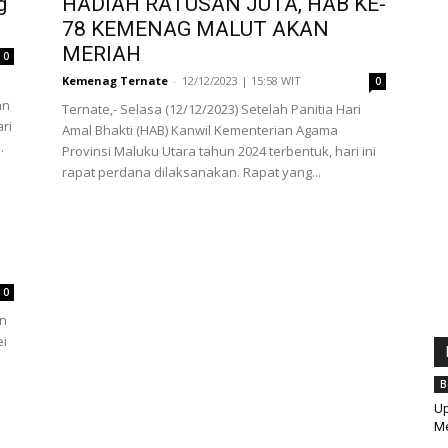
g
HADIAH RATUSAN JUTA, HAB KE-
78 KEMENAG MALUT AKAN
MERIAH
0
Kemenag Ternate
-
12/12/2023 | 15:58 WIT
0
an
Ternate,- Selasa (12/12/2023) Setelah Panitia Hari
ri
Amal Bhakti (HAB) Kanwil Kementerian Agama
.
Provinsi Maluku Utara tahun 2024 terbentuk, hari ini
rapat perdana dilaksanakan. Rapat yang...
0
an
ei
B
Up
Me