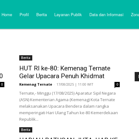
Home
Profil
Berita
Layanan Publik
Data dan Informasi
Zona
Berita
HUT RI ke-80: Kemenag Ternate
0
Gelar Upacara Penuh Khidmat
Kemenag Ternate
-
17/08/2025 | 11:00 WIT
0
0
Ternate,- Minggu (17/08/2025) Aparatur Sipil Negara
(ASN) Kementerian Agama (Kemenag) Kota Ternate
melaksanakan Upacara Bendera dalam rangka
memperingati Hari Ulang Tahun ke-80 Kemerdekaan
Republik...
Berita