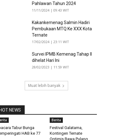
Pahlawan Tahun 2024
11/11/2024 | 09:43 WIT
Kakankemenag Salmin Hadiri
Pembukaan MTQ Ke XXX Kota
Ternate
17/02/2024 | 23:11 WIT
Survei IPMB Kemenag Tahap II
dihelat Hari Ini
28/02/2023 | 11:59 WIT
Muat lebih banyak
HOT NEWS
erita
Berita
acara Tabur Bunga
Festival Galatama,
mperingati HAB ke 77
Kontingen Ternate
Optimis Bawa Pulang