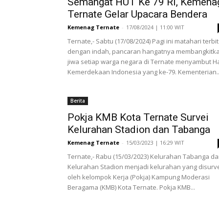
Semangat HUT Ke 79 RI, Kemena
Ternate Gelar Upacara Bendera
Kemenag Ternate
-
17/08/2024 | 11:00 WIT
Ternate,- Sabtu (17/08/2024) Pagi ini matahari terbit
dengan indah, pancaran hangatnya membangkitk
jiwa setiap warga negara di Ternate menyambut Ha
Kemerdekaan Indonesia yang ke-79. Kementerian..
Berita
Pokja KMB Kota Ternate Survei
Kelurahan Stadion dan Tabanga
Kemenag Ternate
-
15/03/2023 | 16:29 WIT
Ternate,- Rabu (15/03/2023) Kelurahan Tabanga d
Kelurahan Stadion menjadi kelurahan yang disurv
oleh kelompok Kerja (Pokja) Kampung Moderasi
Beragama (KMB) Kota Ternate. Pokja KMB...