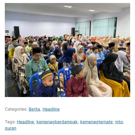
Categories:
Berita
,
Headline
Tags:
Headline
,
kemenagberdampak
,
kemenagternate
,
mtq
,
quran