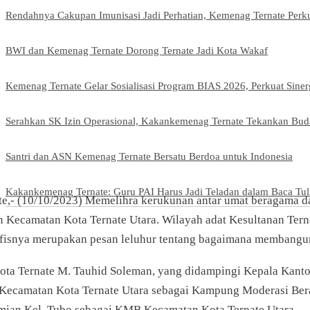
Rendahnya Cakupan Imunisasi Jadi Perhatian, Kemenag Ternate Per
BWI dan Kemenag Ternate Dorong Ternate Jadi Kota Wakaf
Kemenag Ternate Gelar Sosialisasi Program BIAS 2026, Perkuat Sine
Serahkan SK Izin Operasional, Kakankemenag Ternate Tekankan Buda
Santri dan ASN Kemenag Ternate Bersatu Berdoa untuk Indonesia
Kakankemenag Ternate: Guru PAI Harus Jadi Teladan dalam Baca Tul
te,- (10/10/2023) Memelihra kerukunan antar umat beragama da
an Kecamatan Kota Ternate Utara. Wilayah adat Kesultanan Terna
ofisnya merupakan pesan leluhur tentang bagaimana membangun 
ota Ternate M. Tauhid Soleman, yang didampingi Kepala Kanto
Kecamatan Kota Ternate Utara sebagai Kampung Moderasi Ber
mian Kel. Tubo sebagai KMB Kecamatan Kota Ternate Utara.