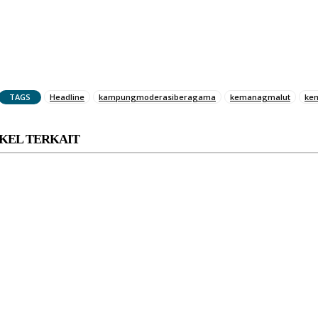
TAGS
Headline
kampungmoderasiberagama
kemanagmalut
ke
KEL TERKAIT