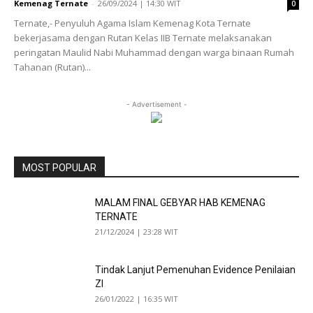
Kemenag Ternate
-
26/09/2024 | 14:30 WIT
0
Ternate,- Penyuluh Agama Islam Kemenag Kota Ternate
bekerjasama dengan Rutan Kelas IIB Ternate melaksanakan
peringatan Maulid Nabi Muhammad dengan warga binaan Rumah
Tahanan (Rutan)...
- Advertisement -
MOST POPULAR
MALAM FINAL GEBYAR HAB KEMENAG
TERNATE
21/12/2024 | 23:28 WIT
Tindak Lanjut Pemenuhan Evidence Penilaian
ZI
26/01/2022 | 16:35 WIT