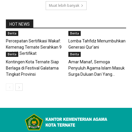
Muat lebih banyak
HOT NEWS
Berita
Berita
Percepatan Sertifikasi Wakaf:
Lomba Tahfidz Menumbuhkan
Kemenag Ternate Serahkan 9
Generasi Qur’ani
dari 19 Sertifikat
Berita
Berita
Kontingen Kota Ternate Siap
Amar Manaf, Semoga
Berlaga di Festival Galatama
Penyuluh Agama Islam Masuk
Tingkat Provinsi
Surga Duluan Dari Yang...