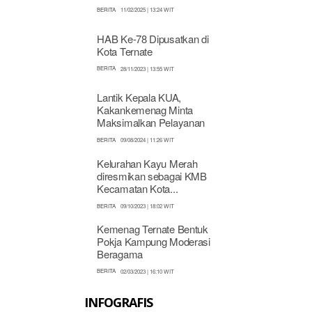
BERITA
11/02/2025 | 13:24 WIT
HAB Ke-78 Dipusatkan di
Kota Ternate
BERITA
28/11/2023 | 13:55 WIT
Lantik Kepala KUA,
Kakankemenag Minta
Maksimalkan Pelayanan
BERITA
09/08/2024 | 11:26 WIT
Kelurahan Kayu Merah
diresmikan sebagai KMB
Kecamatan Kota...
BERITA
09/10/2023 | 18:02 WIT
Kemenag Ternate Bentuk
Pokja Kampung Moderasi
Beragama
BERITA
02/03/2023 | 16:10 WIT
INFOGRAFIS