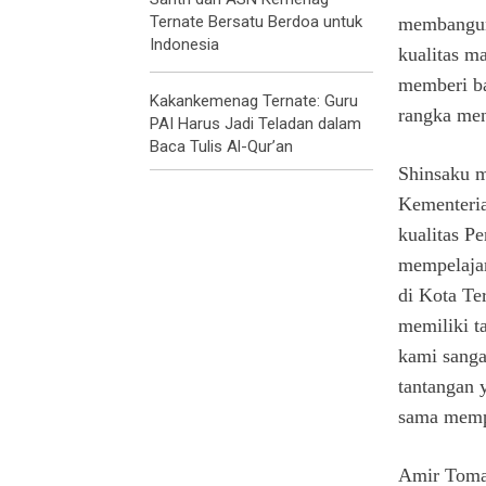
Ternate Bersatu Berdoa untuk
membangun 
Indonesia
kualitas m
memberi b
Kakankemenag Ternate: Guru
rangka men
PAI Harus Jadi Teladan dalam
Baca Tulis Al-Qur’an
Shinsaku 
Kementeri
kualitas P
mempelajar
di Kota Te
memiliki t
kami sanga
tantangan 
sama mempe
Amir Toma