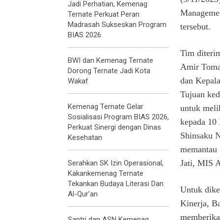
Jadi Perhatian, Kemenag
Managemen
Ternate Perkuat Peran
Madrasah Sukseskan Program
tersebut.
BIAS 2026
Tim diteri
BWI dan Kemenag Ternate
Amir Toma
Dorong Ternate Jadi Kota
dan Kepala
Wakaf
Tujuan ke
Kemenag Ternate Gelar
untuk meli
Sosialisasi Program BIAS 2026,
kepada 10 
Perkuat Sinergi dengan Dinas
Shinsaku 
Kesehatan
memantau 3
Jati, MIS 
Serahkan SK Izin Operasional,
Kakankemenag Ternate
Tekankan Budaya Literasi Dan
Untuk dik
Al-Qur’an
Kinerja, B
memberikan
Santri dan ASN Kemenag