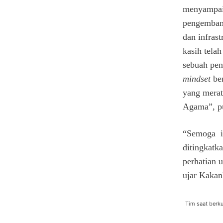
menyampaik
pengembang
dan infras
kasih tela
sebuah peni
mindset
be
yang merat
Agama”, p
“Semoga in
ditingkatk
perhatian 
ujar Kaka
Tim saat berk