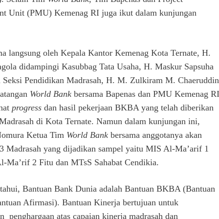
t Unit (PMU) Kemenag RI juga ikut dalam kunjungan
ma langsung oleh Kepala Kantor Kemenag Kota Ternate, H.
gola didampingi Kasubbag Tata Usaha, H. Maskur Sapsuha
 Seksi Pendidikan Madrasah, H. M. Zulkiram M. Chaeruddin
datangan
World Bank
bersama Bapenas dan PMU Kemenag R
hat
progress
dan hasil pekerjaan BKBA yang telah diberikan
Madrasah di Kota Ternate. Namun dalam kunjungan ini,
Nomura Ketua Tim
World Bank
bersama anggotanya akan
 Madrasah yang dijadikan sampel yaitu MIS Al-Ma’arif 1
Al-Ma’rif 2 Fitu dan MTsS Sahabat Cendikia.
etahui, Bantuan Bank Dunia adalah Bantuan BKBA (Bantuan
antuan Afirmasi). Bantuan Kinerja bertujuan untuk
 penghargaan atas capaian kinerja madrasah dan