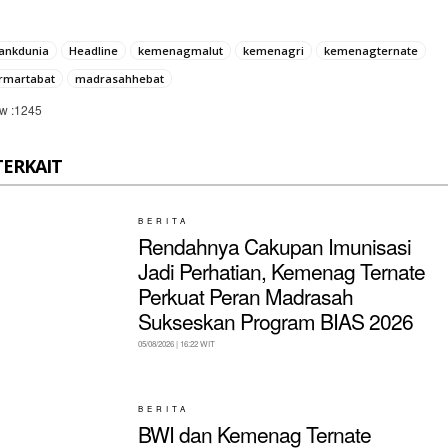
ankdunia
Headline
kemenagmalut
kemenagri
kemenagternate
rmartabat
madrasahhebat
w :
1245
TERKAIT
BERITA
Rendahnya Cakupan Imunisasi
Jadi Perhatian, Kemenag Ternate
Perkuat Peran Madrasah
Sukseskan Program BIAS 2026
05/08/2026 | 16:22 WIT
BERITA
BWI dan Kemenag Ternate