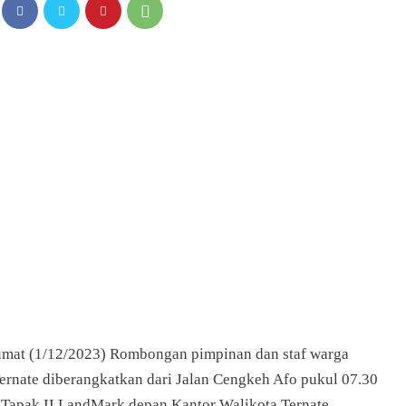
Jumat (1/12/2023) Rombongan pimpinan dan staf warga
rnate diberangkatkan dari Jalan Cengkeh Afo pukul 07.30
Tapak II LandMark depan Kantor Walikota Ternate.