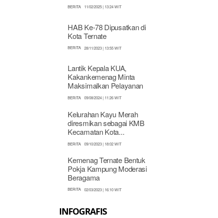
BERITA
11/02/2025 | 13:24 WIT
HAB Ke-78 Dipusatkan di
Kota Ternate
BERITA
28/11/2023 | 13:55 WIT
Lantik Kepala KUA,
Kakankemenag Minta
Maksimalkan Pelayanan
BERITA
09/08/2024 | 11:26 WIT
Kelurahan Kayu Merah
diresmikan sebagai KMB
Kecamatan Kota...
BERITA
09/10/2023 | 18:02 WIT
Kemenag Ternate Bentuk
Pokja Kampung Moderasi
Beragama
BERITA
02/03/2023 | 16:10 WIT
INFOGRAFIS