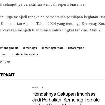
k selanjutnya beraktifitas kembali seperti biasanya.
 ini juga menjadi rangkaian pemantauan persiapan kegiatan Har
 Kementerian Agama Tahun 2024 yang tentunya Kemenag Kot
percayakan menjadi tuan rumah untuk tingkat Provinsi Maluku
emenagmalut
kemenagri
kemenagternate
kotarempah
kunan
moderasiberagama
w :
1060
TERKAIT
BERITA
Rendahnya Cakupan Imunisasi
Jadi Perhatian, Kemenag Ternate