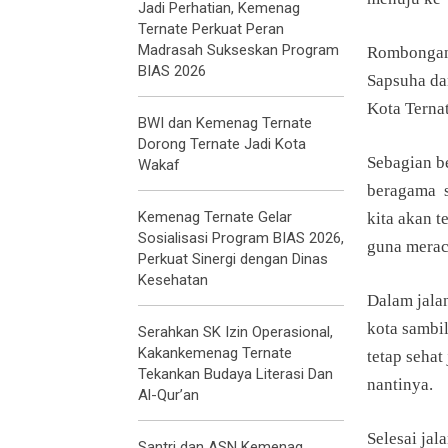
Jadi Perhatian, Kemenag
Ternate Perkuat Peran
Madrasah Sukseskan Program
Rombongan 
BIAS 2026
Sapsuha da
Kota Ternat
BWI dan Kemenag Ternate
Dorong Ternate Jadi Kota
Sebagian be
Wakaf
beragama s
Kemenag Ternate Gelar
kita akan 
Sosialisasi Program BIAS 2026,
guna merac
Perkuat Sinergi dengan Dinas
Kesehatan
Dalam jalan
kota sambi
Serahkan SK Izin Operasional,
Kakankemenag Ternate
tetap sehat
Tekankan Budaya Literasi Dan
nantinya.
Al-Qur’an
Selesai jal
Santri dan ASN Kemenag