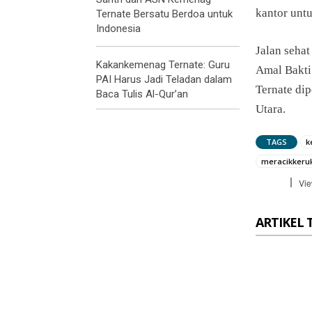
kantor untu
Ternate Bersatu Berdoa untuk
Indonesia
Jalan sehat
Kakankemenag Ternate: Guru
Amal Bakti
PAI Harus Jadi Teladan dalam
Ternate di
Baca Tulis Al-Qur’an
Utara.
TAGS
k
meracikkeru
Vie
ARTIKEL 