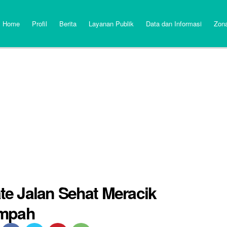
Home
Profil
Berita
Layanan Publik
Data dan Informasi
Zona
e Jalan Sehat Meracik
empah