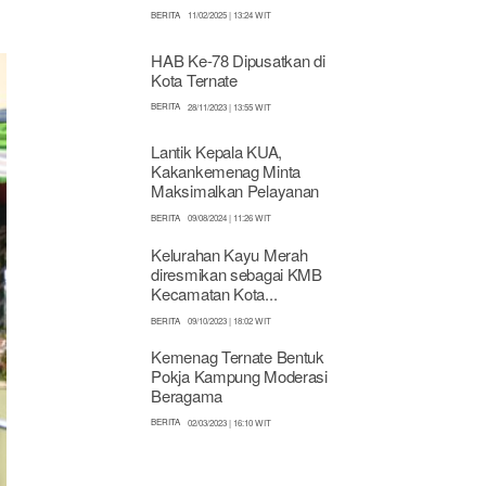
BERITA
11/02/2025 | 13:24 WIT
HAB Ke-78 Dipusatkan di
Kota Ternate
BERITA
28/11/2023 | 13:55 WIT
Lantik Kepala KUA,
Kakankemenag Minta
Maksimalkan Pelayanan
BERITA
09/08/2024 | 11:26 WIT
Kelurahan Kayu Merah
diresmikan sebagai KMB
Kecamatan Kota...
BERITA
09/10/2023 | 18:02 WIT
Kemenag Ternate Bentuk
Pokja Kampung Moderasi
Beragama
BERITA
02/03/2023 | 16:10 WIT