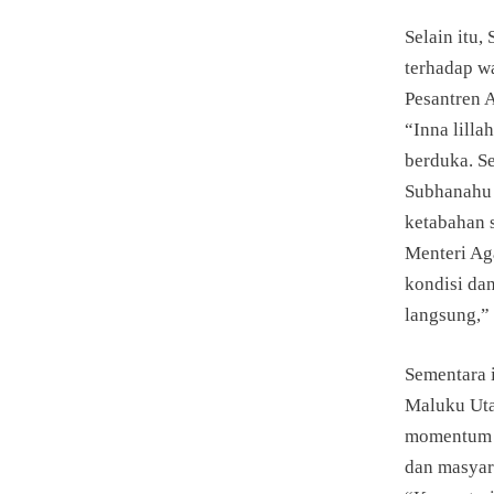
Selain itu
terhadap w
Pesantren A
“Inna lilla
berduka. S
Subhanahu 
ketabahan 
Menteri Ag
kondisi da
langsung,”
Sementara 
Maluku Uta
momentum p
dan masyar