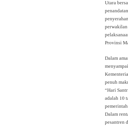
Utara bers
penandatan
penyerahan
perwakilan
pelaksanaa
Provinsi M
Dalam aman
menyampaik
Kementeria
penuh mak
“Hari Santr
adalah 10 t
pemerintah
Dalam rent
pesantren d