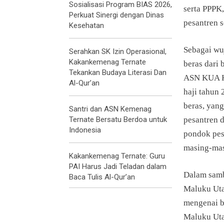
Sosialisasi Program BIAS 2026,
serta PPPK,
Perkuat Sinergi dengan Dinas
pesantren 
Kesehatan
Sebagai wu
Serahkan SK Izin Operasional,
Kakankemenag Ternate
beras dari
Tekankan Budaya Literasi Dan
ASN KUA Ke
Al-Qur’an
haji tahun
beras, yang
Santri dan ASN Kemenag
Ternate Bersatu Berdoa untuk
pesantren 
Indonesia
pondok pesa
masing-mas
Kakankemenag Ternate: Guru
PAI Harus Jadi Teladan dalam
Dalam samb
Baca Tulis Al-Qur’an
Maluku Uta
mengenai b
Maluku Uta