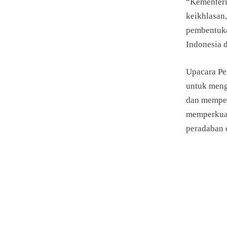
“Kementeria
keikhlasan,
pembentukan
Indonesia d
Upacara Pe
untuk meng
dan memper
memperkua
peradaban 