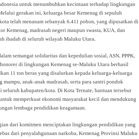
ndonesia untuk menumbuhkan kecintaan terhadap lingkungan
Melalui gerakan ini, keluarga besar Kemenag di sepuluh
kota telah menanam sebanyak 6.411 pohon, yang dipusatkan di
tor Kemenag, madrasah negeri maupun swasta, KUA, dan
h ibadah di seluruh wilayah Maluku Utara.
 dalam semangat solidaritas dan kepedulian sosial, ASN, PPPK,
 honorer di lingkungan Kemenag se-Maluku Utara berhasil
an 11 ton beras yang disalurkan kepada keluarga-keluarga
g mampu, anak-anak madrasah, serta para santri pondok
i seluruh kabupaten/kota. Di Kota Ternate, bantuan tersebut
 untuk memperkuat ekonomi masyarakat kecil dan mendukung
ungan lembaga pendidikan keagamaan.
gian dari komitmen menciptakan lingkungan pendidikan yang
bebas dari penyalahgunaan narkoba, Kemenag Provinsi Maluku