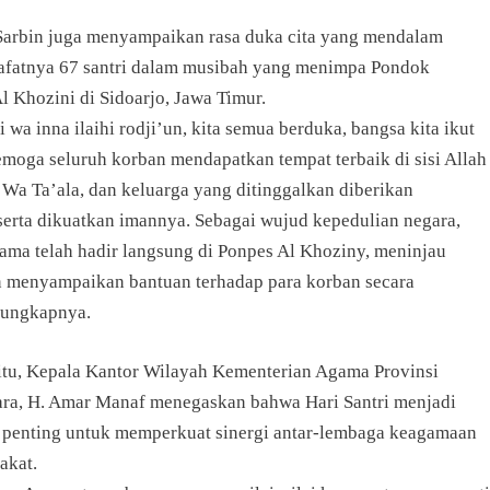
, Sarbin juga menyampaikan rasa duka cita yang mendalam
afatnya 67 santri dalam musibah yang menimpa Pondok
l Khozini di Sidoarjo, Jawa Timur.
hi wa inna ilaihi rodji’un, kita semua berduka, bangsa kita ikut
emoga seluruh korban mendapatkan tempat terbaik di sisi Allah
Wa Ta’ala, dan keluarga yang ditinggalkan diberikan
serta dikuatkan imannya. Sebagai wujud kepedulian negara,
ama telah hadir langsung di Ponpes Al Khoziny, meninjau
n menyampaikan bantuan terhadap para korban secara
 ungkapnya.
itu, Kepala Kantor Wilayah Kementerian Agama Provinsi
ra, H. Amar Manaf menegaskan bahwa Hari Santri menjadi
enting untuk memperkuat sinergi antar-lembaga keagamaan
akat.