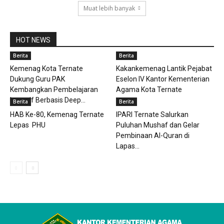
Muat lebih banyak
HOT NEWS
Berita
Berita
Kemenag Kota Ternate
Kakankemenag Lantik Pejabat
Dukung Guru PAK
Eselon IV Kantor Kementerian
Kembangkan Pembelajaran
Agama Kota Ternate
Inovatif Berbasis Deep...
Berita
Berita
HAB Ke-80, Kemenag Ternate
IPARI Ternate Salurkan
Lepas PHU
Puluhan Mushaf dan Gelar
Pembinaan Al-Quran di
Lapas...