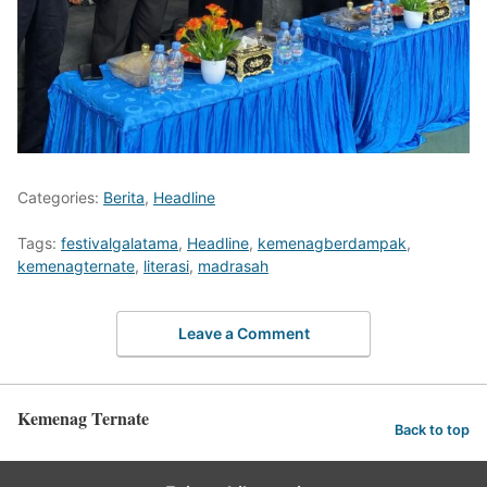
Categories:
Berita
,
Headline
Tags:
festivalgalatama
,
Headline
,
kemenagberdampak
,
kemenagternate
,
literasi
,
madrasah
Leave a Comment
Kemenag Ternate
Back to top