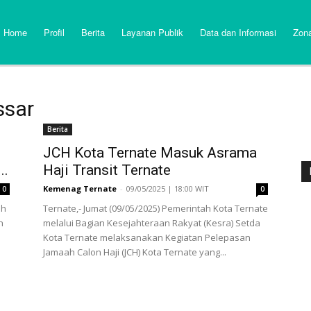
Home
Profil
Berita
Layanan Publik
Data dan Informasi
Zona
ssar
Berita
JCH Kota Ternate Masuk Asrama
..
Haji Transit Ternate
Kemenag Ternate
-
09/05/2025 | 18:00 WIT
0
0
ah
Ternate,- Jumat (09/05/2025) Pemerintah Kota Ternate
h
melalui Bagian Kesejahteraan Rakyat (Kesra) Setda
Kota Ternate melaksanakan Kegiatan Pelepasan
Jamaah Calon Haji (JCH) Kota Ternate yang...