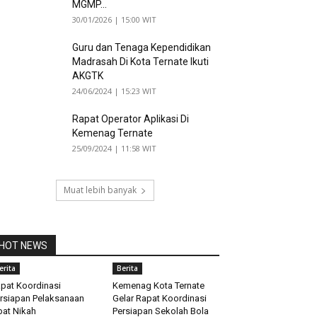
MGMP...
30/01/2026 | 15:00 WIT
Guru dan Tenaga Kependidikan
Madrasah Di Kota Ternate Ikuti
AKGTK
24/06/2024 | 15:23 WIT
Rapat Operator Aplikasi Di
Kemenag Ternate
25/09/2024 | 11:58 WIT
Muat lebih banyak
HOT NEWS
erita
Berita
pat Koordinasi
Kemenag Kota Ternate
rsiapan Pelaksanaan
Gelar Rapat Koordinasi
bat Nikah
Persiapan Sekolah Bola