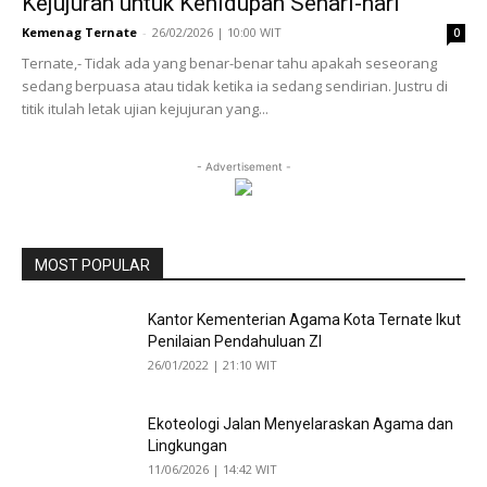
Kejujuran untuk Kehidupan Sehari-hari
Kemenag Ternate
-
26/02/2026 | 10:00 WIT
0
Ternate,- Tidak ada yang benar-benar tahu apakah seseorang
sedang berpuasa atau tidak ketika ia sedang sendirian. Justru di
titik itulah letak ujian kejujuran yang...
- Advertisement -
MOST POPULAR
Kantor Kementerian Agama Kota Ternate Ikut
Penilaian Pendahuluan ZI
26/01/2022 | 21:10 WIT
Ekoteologi Jalan Menyelaraskan Agama dan
Lingkungan
11/06/2026 | 14:42 WIT