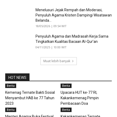
Menelusuri Jejak Rempah dan Moderasi,
Penyuluh Agama Kristen Dampingi Wisatawan
Belanda...
18/05/2026 | 09:54 WIT
Penyuluh Agama dan Madrasah Kerja Sama
Tingkatkan Kualitas Bacaan Al-Qur’an
04/11/2025 | 10:00 WIT
Muat lebih banyak
HOT NEWS
Berita
Berita
Kemenag Ternate Bakti Sosial
Upacara HUT ke-77 RI,
Menyambut HAB ke 77 Tahun
Kakankemenag Pimpin
2023
Pembacaan Doa
Berita
Berita
Menteri Agama Buka Festival
Kakankemenag Ternate