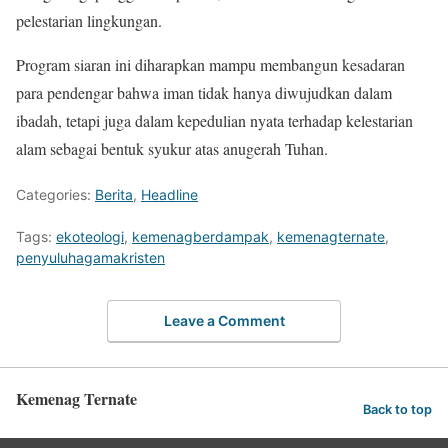
pelestarian lingkungan.
Program siaran ini diharapkan mampu membangun kesadaran
para pendengar bahwa iman tidak hanya diwujudkan dalam
ibadah, tetapi juga dalam kepedulian nyata terhadap kelestarian
alam sebagai bentuk syukur atas anugerah Tuhan.
Categories:
Berita
,
Headline
Tags:
ekoteologi
,
kemenagberdampak
,
kemenagternate
,
penyuluhagamakristen
Leave a Comment
Kemenag Ternate
Back to top