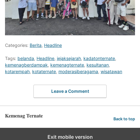
Categories:
Berita
,
Headline
Tags:
belanda
,
Headline
,
jejaksejarah
,
kadatonternate
,
kemenagberdampak
,
kemenagternate
,
kesultanan
,
kotarempah
,
kotaternate
,
moderasiberagama
,
wisatawan
Leave a Comment
Kemenag Ternate
Back to top
Exit mobile version