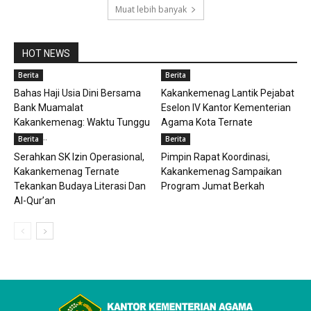
Muat lebih banyak
HOT NEWS
Berita
Berita
Bahas Haji Usia Dini Bersama
Kakankemenag Lantik Pejabat
Bank Muamalat
Eselon IV Kantor Kementerian
Kakankemenag: Waktu Tunggu
Agama Kota Ternate
Lama,...
Berita
Berita
Serahkan SK Izin Operasional,
Pimpin Rapat Koordinasi,
Kakankemenag Ternate
Kakankemenag Sampaikan
Tekankan Budaya Literasi Dan
Program Jumat Berkah
Al-Qur’an